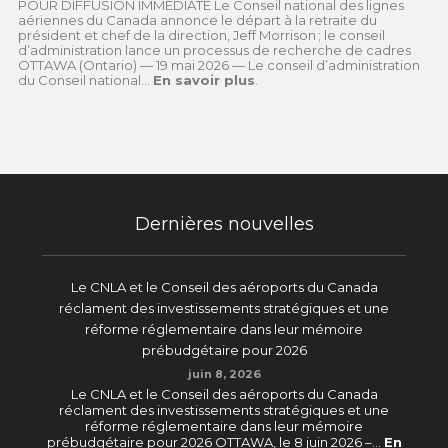
POUR DIFFUSION IMMÉDIATE Le Conseil national des lignes
aériennes du Canada annonce le départ à la retraite du
président et chef de la direction, Jeff Morrison ; le conseil
d’administration lance un processus de recherche de cadres
OTTAWA (Ontario) — 19 mai 2026 — Le conseil d’administration
du Conseil national...
En savoir plus
.
Dernières nouvelles
Le CNLA et le Conseil des aéroports du Canada
réclament des investissements stratégiques et une
réforme réglementaire dans leur mémoire
prébudgétaire pour 2026
juin 8, 2026
Le CNLA et le Conseil des aéroports du Canada
réclament des investissements stratégiques et une
réforme réglementaire dans leur mémoire
prébudgétaire pour 2026 OTTAWA, le 8 juin 2026 –...
En