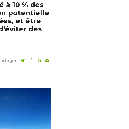
té à 10 % des
n potentielle
ées, et être
d'éviter des
artager