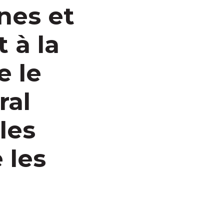
nes et
 à la
e le
ral
les
 les