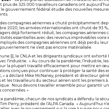
t plus de 325 000 travailleurs canadiens ont aujourd’hui
e le gouvernement fédéral étudie des nouvelles mesures
nts.
s des compagnies aériennes a chuté précipitamment depu
 2020, les arrivées internationales ont chuté de 93 %, 
sagers déjà fortement réduit, les compagnies aériennes 
tivités essentielles avec des revenus imprévisibles voire 
d’employés des compagnies aériennes ont déjà perdu leur 
 gouvernement ne s’est pas encore matérialisée.
mmune
[i]
, le CNLA et les dirigeants syndicaux ont exhort
ec l’industrie. « Au cours de la pandémie, l’industrie, les
r la plupart travaillé efficacement pour mettre en œ
tions conçues pour continuer à protéger la santé des e
c, » a déclaré Mike McNaney, président et directeur gén
et les travailleurs du secteur aérien sont les premiers
que. Nous devons travailler ensemble pour garantir un 
s concernées. »
te pandémie, chacun de nos syndicats a défendu la sécur
 Tim Perry, président de l’ALPA Canada. « Aujourd’hui n’es
ailler avec le gouvernement sur la voie à suivre pour co