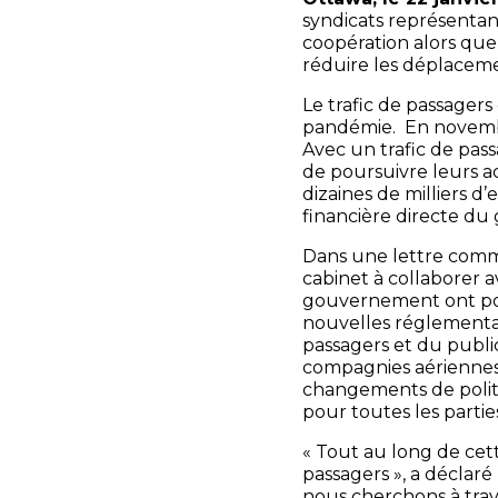
syndicats représentan
coopération alors qu
réduire les déplaceme
Le trafic de passager
pandémie. En novembre
Avec un trafic de pas
de poursuivre leurs ac
dizaines de milliers 
financière directe du
Dans
une lettre co
cabinet à collaborer av
gouvernement ont pou
nouvelles réglementa
passagers et du publi
compagnies aériennes 
changements de politi
pour toutes les partie
« Tout au long de cet
passagers », a déclaré
nous cherchons à trav