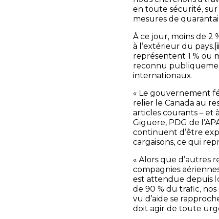
en toute sécurité, sur
mesures de quarantain
À ce jour, moins de 2
à l’extérieur du pays.
[i
représentent 1 % ou 
reconnu publiquement 
internationaux.
« Le gouvernement fé
relier le Canada au res
articles courants – et 
Giguere, PDG de l’APA
continuent d’être exp
cargaisons, ce qui re
« Alors que d’autres r
compagnies aériennes 
est attendue depuis lo
de 90 % du trafic, nos
vu d’aide se rapproch
doit agir de toute urg