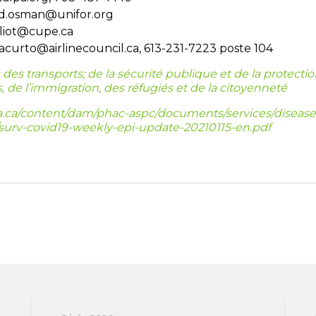
d.osman@unifor.org
liot@cupe.ca
iacurto@airlinecouncil.ca, 613-231-7223 poste 104
des transports; de la sécurité publique et de la protection 
s, de l’immigration, des réfugiés et de la citoyenneté
.ca/content/dam/phac-aspc/documents/services/disease
/surv-covid19-weekly-epi-update-20210115-en.pdf