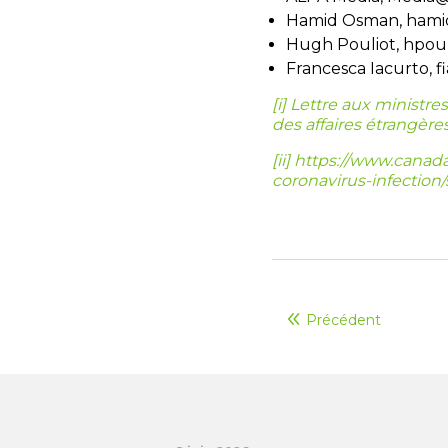
Hamid Osman, hami
Hugh Pouliot, hpou
Francesca Iacurto, f
[i]
Lettre aux ministres 
des affaires étrangère
[ii]
https://www.canada
coronavirus-infection
Précédent