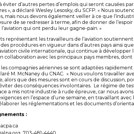
à éviter d’autres pertes d’emplois qui seront causées par 
es », a déclaré Wesley Lesosky, du SCFP. « Nous souten
es, mais nous devons également veiller à ce que l’industri
sure de se redresser à terme, afin de donner de l’espoir
 l’aviation qui ont perdu leur gagne-pain. »
ts représentant les travailleurs de l’aviation soutiennent
e des procédures en vigueur dans d’autres pays ainsi que
’aviation civile internationale, qui continue à développer 
n collaboration avec les principaux pays membres, dont 
, les compagnies aériennes se sont adaptées rapidement
éclaré M. McNaney du CNAC. « Nous voulons travailler a
e, alors que des mesures sont en cours de discussion, p
éviter des conséquences involontaires. Le régime de tes
e a mis notre industrie à rude épreuve, car nous avon
xigences en l’espace d’une semaine, en travaillant avec 
laborer les réglementations et les documents d’orientat
gnements :
@acpa.ca
alpa.org, 703-481-4440