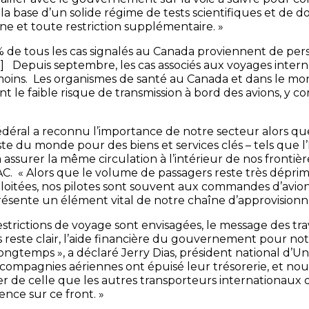
 la base d’un solide régime de tests scientifiques et de 
e et toute restriction supplémentaire. »
 % de tous les cas signalés au Canada proviennent de pe
i]
Depuis septembre, les cas associés aux voyages inter
moins. Les organismes de santé au Canada et dans le m
le faible risque de transmission à bord des avions, y co
déral a reconnu l’importance de notre secteur alors qu
te du monde pour des biens et services clés – tels que l’E
à assurer la même circulation à l’intérieur de nos frontièr
C. « Alors que le volume de passagers reste très déprim
loitées, nos pilotes sont souvent aux commandes d’avio
présente un élément vital de notre chaîne d’approvision
estrictions de voyage sont envisagées, le message des tra
reste clair, l’aide financière du gouvernement pour not
ngtemps », a déclaré Jerry Dias, président national d’Uni
 compagnies aériennes ont épuisé leur trésorerie, et nou
er de celle que les autres transporteurs internationaux
ence sur ce front. »