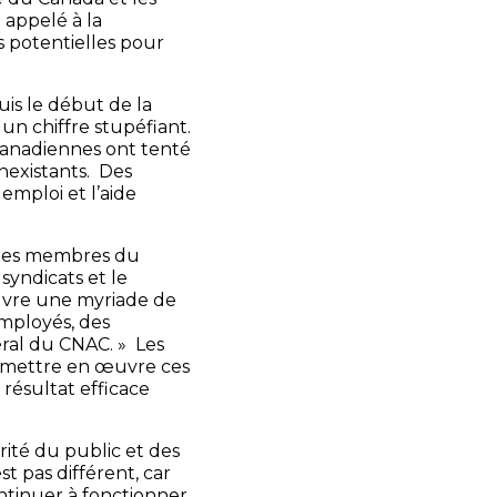
 appelé à la
 potentielles pour
is le début de la
un chiffre stupéfiant.
canadiennes ont tenté
inexistants. Des
emploi et l’aide
é les membres du
 syndicats et le
uvre une myriade de
mployés, des
éral du CNAC. » Les
 à mettre en œuvre ces
résultat efficace
ité du public et des
t pas différent, car
ntinuer à fonctionner