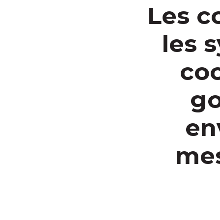
Les c
les 
coo
go
en
mes