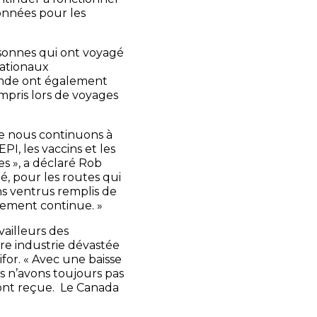
données pour les
rsonnes qui ont voyagé
nationaux
onde ont également
mpris lors de voyages
e nous continuons à
PI, les vaccins et les
es », a déclaré Rob
é, pour les routes qui
ns ventrus remplis de
nement continue. »
vailleurs des
re industrie dévastée
for. « Avec une baisse
s n’avons toujours pas
 ont reçue. Le Canada