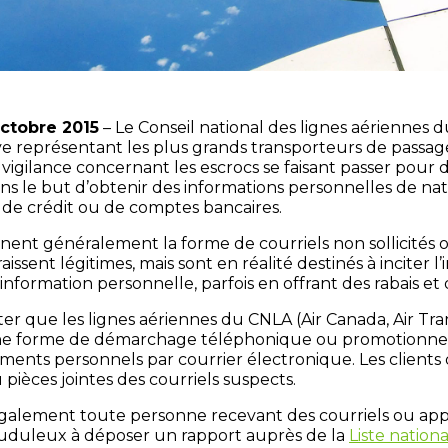
ctobre 2015
– Le Conseil national des lignes aériennes 
tive représentant les plus grands transporteurs de passa
la vigilance concernant les escrocs se faisant passer pou
s le but d’obtenir des informations personnelles de na
 de crédit ou de comptes bancaires.
nent généralement la forme de courriels non sollicités 
ssent légitimes, mais sont en réalité destinés à inciter l’
information personnelle, parfois en offrant des rabais et d
ter que les lignes aériennes du CNLA (Air Canada, Air Tra
e forme de démarchage téléphonique ou promotionnel
ments personnels par courrier électronique. Les clients 
u pièces jointes des courriels suspects.
alement toute personne recevant des courriels ou app
auduleux à déposer un rapport auprès de la
Liste natio