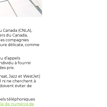
du Canada (CNLA),
gers du Canada,
r des compagnies
ture délicate, comme
ou d’appels
individu à fournir
es prix.
nsat, Jazz et WestJet)
 ni ne cherchent à
doivent éviter de
els téléphoniques
nale de numéros de