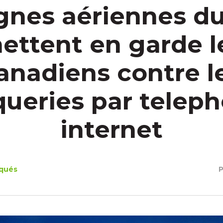
ignes aériennes d
ettent en garde l
anadiens contre l
queries par teleph
internet
qués
P