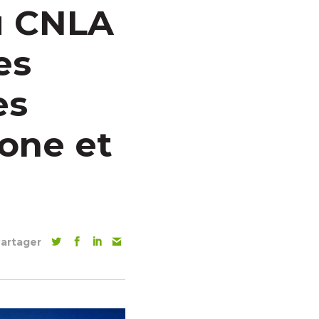
u CNLA
es
es
one et
artager