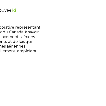
trouvée
ici
.
rporative représentant
x du Canada, à savoir
placements aériens
nts et de lois qui
gnes aériennes
ellement, emploient