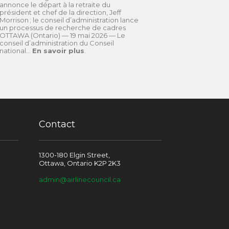
annonce le départ à la retraite du
président et chef de la direction, Jeff
Morrison ; le conseil d’administration lance
un processus de recherche de cadres
OTTAWA (Ontario) — 19 mai 2026 — Le
conseil d’administration du Conseil
national...
En savoir plus
.
Contact
1300-180 Elgin Street,
Ottawa, Ontario K2P 2K3
admin@airlinecouncil.ca