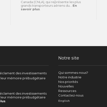
Canada (CNLA), qui représente les plus
grands transporteurs aériens du...
En
savoir plus
.
Notre site
Qui sommes-nous?
réclament des investissements
Notre industrie
s leur mémoire prébudgétaire
Nos priorités
Nouvelles
Ressources
réclament des investissements
Contactez-nous
s leur mémoire prébudgétaire
English
plus
.