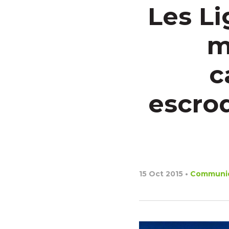
Les L
m
c
escro
15 Oct 2015
•
Communi