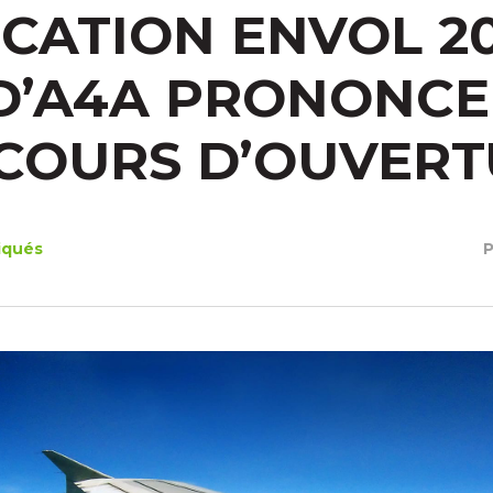
ICATION ENVOL 201
D’A4A PRONONCE
COURS D’OUVER
qués
P