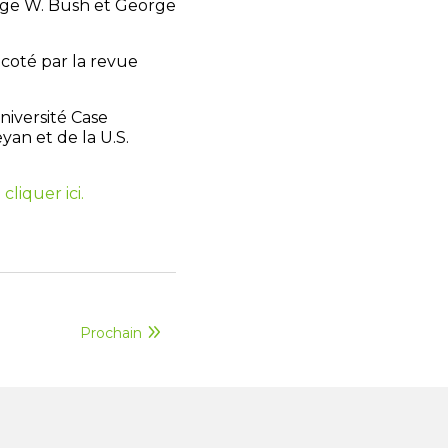
orge W. Bush et George
 coté par la revue
niversité Case
yan et de la U.S.
z
cliquer ici.
Prochain