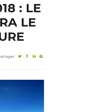
8 : LE
RA LE
TURE
artager