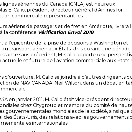
es lignes aériennes du Canada (CNLA) est heureux
s E. Calio, président-directeur général d’Airlines for
ciation commerciale représentant les
rs aériens de passagers et de fret en Amérique, livrera 
 à la conférence
Vérification Envol 2018
.
t à l’épicentre de la prise de décisions à Washington et
ie du transport aérien aux États-Unis durant une période
ssance sans précédent, M. Calio apporte une perspecti
n actuelle et future de l’aviation commerciale aux États-U
s d’ouverture, M. Calio se joindra à d’autres dirigeants du
rection de NAV CANADA, Neil Wilson, dans un débat en ta
commerciale.
4A en janvier 2011, M. Calio était vice-président directeur
diales chez Citygroup et membre du comité de haute di
es gouvernementales mondiales de la société, ainsi que d
des États-Unis, des relations avec les gouvernements d
ernementales internationales.