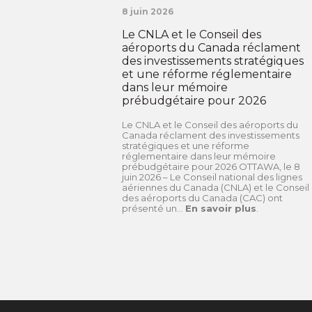
8 juin 2026
Le CNLA et le Conseil des
aéroports du Canada réclament
des investissements stratégiques
et une réforme réglementaire
dans leur mémoire
prébudgétaire pour 2026
Le CNLA et le Conseil des aéroports du
Canada réclament des investissements
stratégiques et une réforme
réglementaire dans leur mémoire
prébudgétaire pour 2026 OTTAWA, le 8
juin 2026 – Le Conseil national des lignes
aériennes du Canada (CNLA) et le Conseil
des aéroports du Canada (CAC) ont
présenté un...
En savoir plus
.