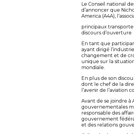
Le Conseil national d
d’annoncer que Nichola
America (A4A), l’asso
principaux transporteu
discours d’ouverture
En tant que participan
ayant dirigé l’industr
changement et de croi
unique sur la situatio
mondiale.
En plus de son discour
dont le chef de la di
l’avenir de l’aviation 
Avant de se joindre à A
gouvernementales mon
responsable des affair
gouvernement fédéral 
et des relations gouv