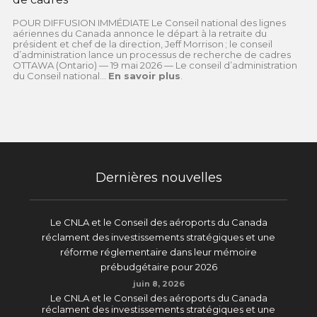
POUR DIFFUSION IMMÉDIATE Le Conseil national des lignes
aériennes du Canada annonce le départ à la retraite du
président et chef de la direction, Jeff Morrison ; le conseil
d’administration lance un processus de recherche de cadres
OTTAWA (Ontario) — 19 mai 2026 — Le conseil d’administration
du Conseil national...
En savoir plus
.
Dernières nouvelles
Le CNLA et le Conseil des aéroports du Canada
réclament des investissements stratégiques et une
réforme réglementaire dans leur mémoire
prébudgétaire pour 2026
juin 8, 2026
Le CNLA et le Conseil des aéroports du Canada
réclament des investissements stratégiques et une